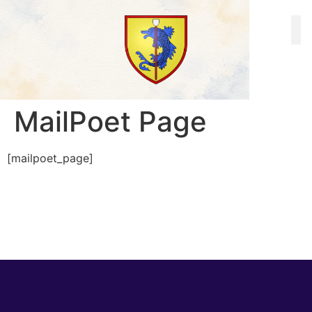
contenu
principal
MailPoet Page
[mailpoet_page]